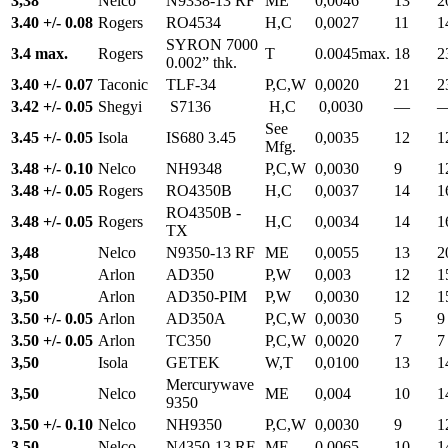
3,38
Nelco
N9338-13 RF
ME
0,0046
13
2
3.40 +/- 0.08
Rogers
RO4534
H,C
0,0027
11
1
SYRON 7000
3.4 max.
Rogers
T
0.0045max.
18
2
0.002” thk.
3.40 +/- 0.07
Taconic
TLF-34
P,C,W
0,0020
21
2
3.42 +/- 0.05
Shegyi
S7136
H,C
0,0030
—
See
3.45 +/- 0.05
Isola
IS680 3.45
0,0035
12
1
Mfg.
3.48 +/- 0.10
Nelco
NH9348
P,C,W
0,0030
9
1
3.48 +/- 0.05
Rogers
RO4350B
H,C
0,0037
14
1
RO4350B -
3.48 +/- 0.05
Rogers
H,C
0,0034
14
1
TX
3,48
Nelco
N9350-13 RF
ME
0,0055
13
2
3,50
Arlon
AD350
P,W
0,003
12
1
3,50
Arlon
AD350-PIM
P,W
0,0030
12
1
3.50 +/- 0.05
Arlon
AD350A
P,C,W
0,0030
5
9
3.50 +/- 0.05
Arlon
TC350
P,C,W
0,0020
7
7
3,50
Isola
GETEK
W,T
0,0100
13
1
Mercurywave
3,50
Nelco
ME
0,004
10
1
9350
3.50 +/- 0.10
Nelco
NH9350
P,C,W
0,0030
9
1
3,50
Nelco
N4350-13 RF
ME
0,0065
10
1