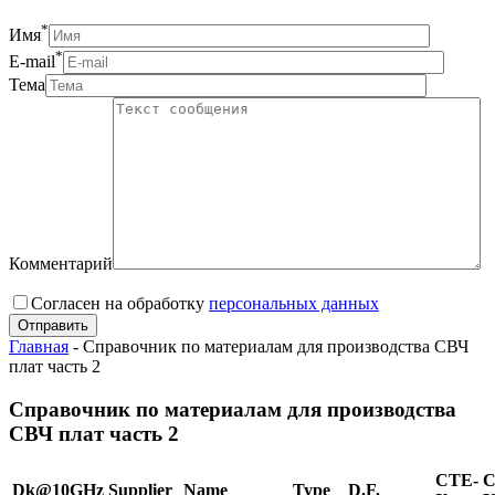
*
Имя
*
E-mail
Тема
Комментарий
Согласен на обработку
персональныx данных
Главная
-
Справочник по материалам для производства СВЧ
плат часть 2
Справочник по материалам для производства
СВЧ плат часть 2
CTE-
C
Dk@10GHz
Supplier
Name
Type
D.F.