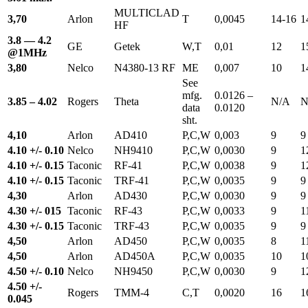
MULTICLAD
3,70
Arlon
T
0,0045
14-16
1
HF
3.8 — 4.2
GE
Getek
W,T
0,01
12
1
@1MHz
3,80
Nelco
N4380-13 RF
ME
0,007
10
1
See
mfg.
0.0126 –
3.85 – 4.02
Rogers
Theta
N/A
N
data
0.0120
sht.
4,10
Arlon
AD410
P,C,W
0,003
9
9
4.10 +/- 0.10
Nelco
NH9410
P,C,W
0,0030
9
1
4.10 +/- 0.15
Taconic
RF-41
P,C,W
0,0038
9
1
4.10 +/- 0.15
Taconic
TRF-41
P,C,W
0,0035
9
9
4,30
Arlon
AD430
P,C,W
0,0030
9
9
4.30 +/- 015
Taconic
RF-43
P,C,W
0,0033
9
1
4.30 +/- 0.15
Taconic
TRF-43
P,C,W
0,0035
9
9
4,50
Arlon
AD450
P,C,W
0,0035
8
1
4,50
Arlon
AD450A
P,C,W
0,0035
10
1
4.50 +/- 0.10
Nelco
NH9450
P,C,W
0,0030
9
1
4.50 +/-
Rogers
TMM-4
C,T
0,0020
16
1
0.045