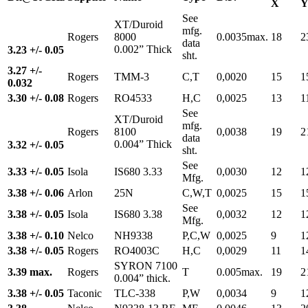
X
See
XT/Duroid
mfg.
Rogers
8000
0.0035max.
18
2
data
0.002” Thick
3.23 +/- 0.05
sht.
3.27 +/-
Rogers
TMM-3
C,T
0,0020
15
1
0.032
3.30 +/- 0.08
Rogers
RO4533
H,C
0,0025
13
1
See
XT/Duroid
mfg.
Rogers
8100
0,0038
19
2
data
0.004” Thick
3.32 +/- 0.05
sht.
See
3.33 +/- 0.05
Isola
IS680 3.33
0,0030
12
1
Mfg.
3.38 +/- 0.06
Arlon
25N
C,W,T
0,0025
15
1
See
3.38 +/- 0.05
Isola
IS680 3.38
0,0032
12
1
Mfg.
3.38 +/- 0.10
Nelco
NH9338
P,C,W
0,0025
9
1
3.38 +/- 0.05
Rogers
RO4003C
H,C
0,0029
11
1
SYRON 7100
3.39 max.
Rogers
T
0.005max.
19
2
0.004” thick.
3.38 +/- 0.05
Taconic
TLC-338
P,W
0,0034
9
1