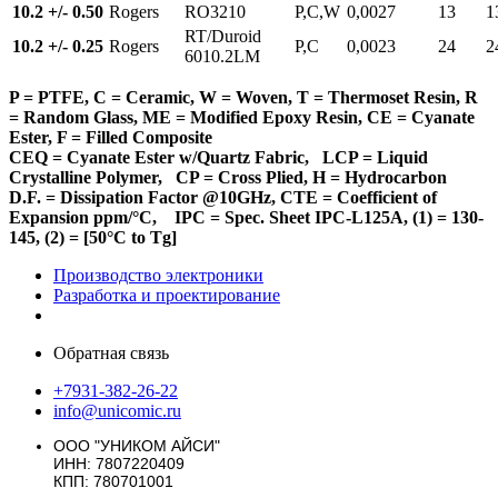
10.2 +/- 0.50
Rogers
RO3210
P,C,W
0,0027
13
1
RT/Duroid
10.2 +/- 0.25
Rogers
P,C
0,0023
24
2
6010.2LM
P = PTFE, C = Ceramic, W = Woven, T = Thermoset Resin, R
= Random Glass, ME = Modified Epoxy Resin, CE = Cyanate
Ester, F = Filled Composite
CEQ = Cyanate Ester w/Quartz Fabric, LCP = Liquid
Crystalline Polymer, CP = Cross Plied, H = Hydrocarbon
D.F. = Dissipation Factor @10GHz, CTE = Coefficient of
Expansion ppm/°C, IPC = Spec.
Sheet IPC-L125A, (1) = 130-
145, (2) = [50
°
C to Tg]
Производство электроники
Разработка и проектирование
Обратная связь
+7931-382-26-22
info@unicomic.ru
ООО "УНИКОМ АЙСИ"
ИНН: 7807220409
КПП: 780701001