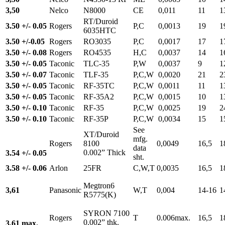
3,50
Nelco
N8000
CE
0,011
11
1
RT/Duroid
3.50 +/- 0.05
Rogers
P,C
0,0013
19
1
6035HTC
3.50 +/-0.05
Rogers
RO3035
P,C
0,0017
17
1
3.50 +/- 0.08
Rogers
RO4535
H,C
0,0037
14
1
3.50 +/- 0.05
Taconic
TLC-35
P,W
0,0037
9
1
3.50 +/- 0.07
Taconic
TLF-35
P,C,W
0,0020
21
2
3.50 +/- 0.05
Taconic
RF-35TC
P,C,W
0,0011
11
1
3.50 +/- 0.05
Taconic
RF-35A2
P,C,W
0,0015
10
1
3.50 +/- 0.10
Taconic
RF-35
P,C,W
0,0025
19
2
3.50 +/- 0.10
Taconic
RF-35P
P,C,W
0,0034
15
1
See
XT/Duroid
mfg.
Rogers
8100
0,0049
16,5
1
data
0.002” Thick
3.54 +/- 0.05
sht.
3.58 +/- 0.06
Arlon
25FR
C,W,T
0,0035
16,5
1
Megtron6
3,61
Panasonic
W,T
0,004
14-16
1
R5775(K)
SYRON 7100
Rogers
T
0.006max.
16,5
1
0.002” thk.
3.61 max.