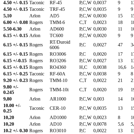
4.50 +/- 0.15
Taconic
RF-45
P,C,W
0,0037
9
1
4.50 +/- 0.15
Taconic
TRF-45
P,C,W
0,0035
9
9
5,10
Arlon
AD5
P,C,W
0,0030
15
1
6.00 +/- 0.08
Rogers
TMM-6
C,T
0,0023
18
1
5.50-6.30
Arlon
AD600
P,C,W
0,0030
11
1
6.15 +/- 0.15
Arlon
TC600
P,C,W
0,0020
9
9
RT/Duroid
6.15 +/- 0.15
Rogers
P,C
0,0027
47
3
6006
6.15 +/- 0.15
Rogers
RO3006
P,C
0,0020
17
1
6.15 +/-0.15
Rogers
RO3206
P,C,W
0,0027
13
1
6.15 +/- 0.15
Rogers
RO4360
H,C
0,0038
16,6
1
6.15 +/- 0.25
Taconic
RF-60A
P,C,W
0,0038
9
8
9.20 +/- 0.23
Rogers
TMM-10
C,T
0,0022
21
2
9.80 +/-
Rogers
TMM-10i
C,T
0,0020
19
1
0.245
9,80
Arlon
AR1000
P,C,W
0,003
14
1
10.00 +/-
Taconic
CER-10
P,C,W
0,0035
13
1
0.25
10,20
Arlon
AD1000
P,C,W
0,0023
8
1
10,20
Arlon
AD10
P,C,W
0,0078
5,6
5
10.2 +/- 0.30
Rogers
RO3010
P,C
0,0022
13
1